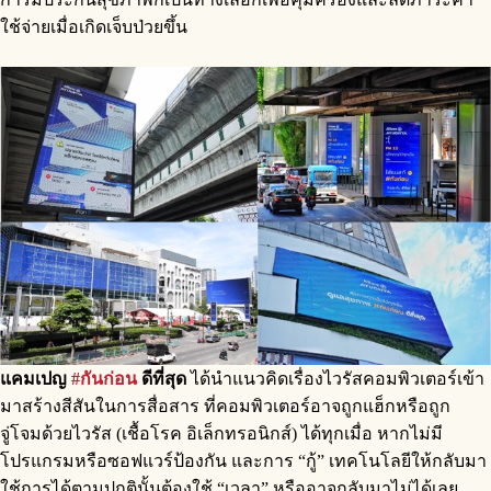
ใช้จ่ายเมื่อเกิดเจ็บป่วยขึ้น
แคมเปญ
#กันก่อน
ดีที่สุด
ได้นำแนวคิดเรื่องไวรัสคอมพิวเตอร์เข้า
มาสร้างสีสันในการสื่อสาร ที่คอมพิวเตอร์อาจถูกแฮ็กหรือถูก
จู่โจมด้วยไวรัส (เชื้อโรค อิเล็กทรอนิกส์) ได้ทุกเมื่อ หากไม่มี
โปรแกรมหรือซอฟแวร์ป้องกัน และการ “กู้” เทคโนโลยีให้กลับมา
ใช้การได้ตามปกตินั้นต้องใช้ “เวลา” หรืออาจกลับมาไม่ได้เลย