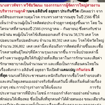
นางสาวพัชรา ทวีชัยวัฒนะ
รองกรรมการผู้จัดการใหญ่สายงาน
บริหารงานลูกค้า
บมจ.อลิอันซ์ อยุธยา ประกันชีวิต
เปิดเผยว่า จาก
สถิติของกรมควบคุมโรค กระทรวงสาธารณสุข ในปี 2566 ชี้ให้
เห็นว่าจำนวนผู้เป็นโรคติดต่อประจำฤดูกาลพุ่งสูงขึ้นมาก โดย ใน
ไตรมาสที่สามของปี 2566 (กรกฎาคม – กันยายน) ซึ่งตรงกับช่วง
หน้าฝน พบผู้เป็นโรคไข้เลือดออกเดงกี จำนวน 58,576 เคส โรค
ปอดบวมหรือปอดอักเสบ จำนวน 80,592 เคส และ โรคไข้หวัดใหญ่
จำนวน 206,802 เคส เหล่านี้สะท้อนถึงการติดต่อที่ง่ายขึ้นและเชื้อ
โรคสายพันธุ์ใหม่ๆที่มีความรุนแรงมากขึ้น การเจ็บป่วยเหล่านี้
สร้างความสูญเสียให้กับผู้ป่วยทั้งเสียเวลาในการรักษาและเสียค่า
รักษาพยาบาลเป็นจำนวนมาก และเพื่อเป็นการเตือนคนไทยใน
เรื่องดังกล่าว อลิอันซ์ อยุธยา จึงเปิดตัว
แคมเปญ
#กันก่อน
ดี
ที่สุด
รณรงค์ให้ประชาชนตระหนักถึงภัยจากเชื้อโรคร้ายรอบตัว
และสนใจดูแลตนเองอย่างจริงจังตั้งแต่วันนี้ เพียงเริ่มต้นด้วยเรื่อง
ง่ายๆ เช่น การบำรุงร่างกายให้แข็งแรง การรับ
ประทานอาหารที่มีประโยชน์ การออกกำลังกายอย่างสม่ำเสมอ
พักผ่อนให้เพียงพอ ซึ่งเป็นสิ่งที่ทุกคนทำได้ด้วยตนเอง ขณะเดียวกัน
การมีประกันสุขภาพก็เป็นทางเลือกเพื่อคุ้มครองและลดภาระค่า