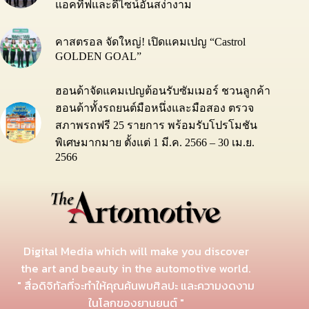
แอคทีฟและดีไซน์อันสง่างาม
คาสตรอล จัดใหญ่! เปิดแคมเปญ “Castrol
GOLDEN GOAL”
ฮอนด้าจัดแคมเปญต้อนรับซัมเมอร์ ชวนลูกค้า
ฮอนด้าทั้งรถยนต์มือหนึ่งและมือสอง ตรวจ
สภาพรถฟรี 25 รายการ พร้อมรับโปรโมชัน
พิเศษมากมาย ตั้งแต่ 1 มี.ค. 2566 – 30 เม.ย.
2566
Digital Media which will make you discover
the art and beauty in the automotive world.
" สื่อดิจิทัลที่จะทำให้คุณค้นพบศิลปะ และความงดงาม
ในโลกของยานยนต์ "