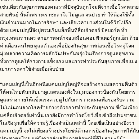
เช่นเดียวกับสุขภาพของคนเราที่ปัจจุบันถูกโจมตีจากเชื้อโรคหลาย
สายพันธุ์ นั่นก็เพราะเราชะล่าใจ ไม่ดูแล จนป่วย ทำให้ต้องใช้ทั้ง
เงินจำนวนมากในการรักษา และเสียเวลาบางส่วนในชีวิตไปอีก
ด้วย แคมเปญนี้จึงปูพรมเริ่มแฮ็กพื้นที่สื่อเอ้าดอร์ บิลบอร์ด ทั่ว
กรุงเทพมหานคร ฉายภาพหน้าจอเสมือนคอมพิวเตอร์ถูกแฮ็ก ด้วย
คำเตือนคนไทย ดูแลตัวเองเพื่อป้องกันสุขภาพก่อนเชื้อโรคจู่โจม
มุ่งทลายความคิดการผลัดวันประกันพรุ่งในเรื่องการดูแลสุขภาพ
ทั้งการดูแลให้ร่างกายแข็งแรง และการทำประกันสุขภาพเพื่อแบ่ง
เบาภาระค่าใช้จ่ายเมื่อเจ็บป่วย
“แคมเปญนี้เป็นอีกหนึ่งแคมเปญใหญ่ที่จะสร้างกระแสความตื่นตัว
ให้คนไทยหันกลับมาดูแลตนเองทั้งในมุมของการป้องกันโดยการ
ดูแลร่างกายให้แข็งแรงควบคู่ไปกับการวางแผนเพื่อรองรับความ
ไม่แน่นอนจากโรคร้ายต่างๆด้วยการทำประกันสุขภาพ ซึ่งไม่เพียง
แค่สื่อเอ้าดอร์เท่านั้น เรายังมีการทำโรดโชว์เพื่อเข้าถึงประชาชน
ในเชิงรุกเพื่อให้ความรู้เรื่องจำเป็นเหล่านี้ โดยเชื่อเป็นอย่างยิ่งว่า
แคมเปญนี้ จะไม่เพียงสร้างประโยชน์ด้านการป้องกันสุขภาพให้กับ
ประชาชนไทย แต่ยังช่วยส่งเสริมภาพลักษณ์ที่ดีในฐานะผู้นำ