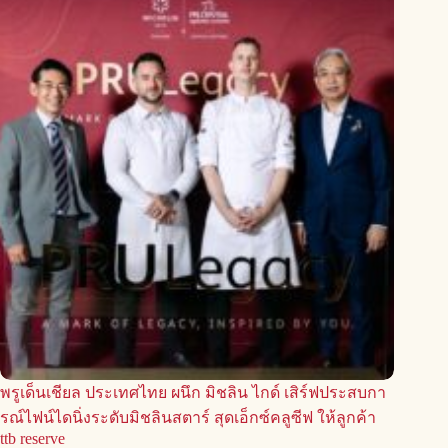
พรูเด็นเชียล ประเทศไทย ผนึก มิชลิน ไกด์ เสิร์ฟประสบกา
รณ์ไฟน์ไดนิ่งระดับมิชลินสตาร์ สุดเอ็กซ์คลูซีฟ ให้ลูกค้า
ttb reserve