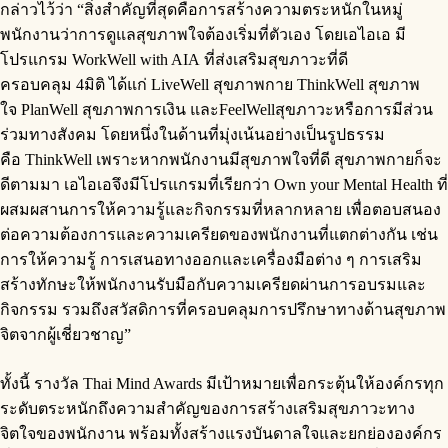
กล่าวไว้ว่า “สิ่งสำคัญที่สุดคือการสร้างความตระหนักในหมู่
พนักงานว่าการดูแลสุขภาพใจต้องเริ่มที่ตัวเอง โดยเอไอเอ มี
โปรแกรม WorkWell with AIA ที่ส่งเสริมสุขภาวะที่ดี
ครอบคลุม 4มิติ ได้แก่ LiveWell สุขภาพกาย ThinkWell สุขภาพ
ใจ PlanWell สุขภาพการเงิน และFeelWellสุขภาวะหรือการมีส่วน
ร่วมทางสังคม โดยหนึ่งในด้านที่มุ่งเน้นอย่างเป็นรูปธรรม
คือ ThinkWell เพราะหากพนักงานมีสุขภาพใจที่ดี สุขภาพกายก็จะ
ดีตามมา เอไอเอจึงมีโปรแกรมที่เรียกว่า Own your Mental Health ที่
ผสมผสานการให้ความรู้และกิจกรรมที่หลากหลาย เพื่อตอบสนอง
ต่อความต้องการและความเครียดของพนักงานที่แตกต่างกัน เช่น
การให้ความรู้ การเสนอทางออกและเครื่องมือต่าง ๆ การเสริม
สร้างทักษะให้พนักงานรับมือกับความเครียดผ่านการอบรมและ
กิจกรรม รวมถึงสวัสดิการที่ครอบคลุมการปรึกษาทางด้านสุขภาพ
จิตจากผู้เชี่ยวชาญ”
ทั้งนี้ รางวัล Thai Mind Awards มีเป้าหมายเพื่อกระตุ้นให้องค์กรทุก
ระดับตระหนักถึงความสำคัญของการสร้างเสริมสุขภาวะทาง
จิตใจของพนักงาน พร้อมทั้งสร้างแรงบันดาลใจและยกย่ององค์กร