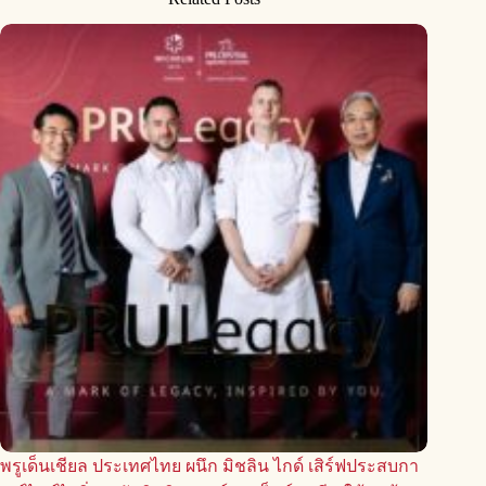
พรูเด็นเชียล ประเทศไทย ผนึก มิชลิน ไกด์ เสิร์ฟประสบกา