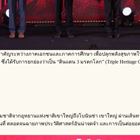
สำคัญระหว่างภาคเอกชนและภาคการศึกษา เพื่อปลุกพลังสุขภาพใน 
ึ่งได้รับการยกย่องว่าเป็น “ดินแดน 3 มรดกโลก” (Triple Heritage
งธรรมชาติจากอุทยานแห่งชาติเขาใหญ่ถึงโบนันซ่า เขาใหญ่ ผ่านเส้
นที่ ตลอดจนฉายภาพประวัติศาสตร์อันน่าจดจำ และการเป็นต่อยอดศั