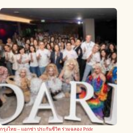
กรุงไทย – แอกซ่า ประกันชีวิต ร่วมฉลอง Pride