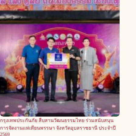
กรุงเทพประกันภัย สืบสานวัฒนธรรมไทย ร่วมสนับสนุน
การจัดงานแห่เทียนพรรษา จังหวัดอุบลราชธานี ประจำปี
2569