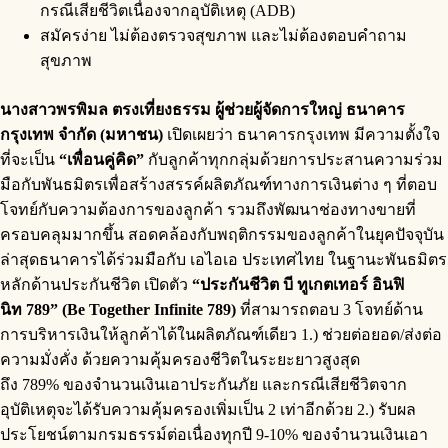
กรณีเสียชีวิตเนื่องจากอุบัติเหตุ (ADB)
สมัครง่าย ไม่ต้องตรวจสุขภาพ และไม่ต้องตอบคำถาม
สุขภาพ
นางสาวพรพิมล ตรงเที่ยงธรรม ผู้ช่วยผู้จัดการใหญ่ ธนาคาร
กรุงเทพ
จำกัด (มหาชน)
เปิดเผยว่า ธนาคารกรุงเทพ มีความตั้งใจ
ที่จะเป็น
“เพื่อนคู่คิด”
กับลูกค้าทุกกลุ่มด้วยการประสานความร่วม
มือกับพันธมิตรเพื่อสร้างสรรค์ผลิตภัณฑ์ทางการเงินต่าง ๆ ที่ตอบ
โจทย์กับความต้องการของลูกค้า รวมถึงพัฒนาช่องทางขายที่
ครอบคลุมมากขึ้น สอดคล้องกับพฤติกรรมของลูกค้าในยุคปัจจุบัน
ล่าสุดธนาคารได้ร่วมมือกับ เอไอเอ ประเทศไทย ในฐานะพันธมิตร
หลักด้านประกันชีวิต เปิดตัว
“ประกันชีวิต บี ทูเกตเทอร์ อินฟิ
นิท
789” (
Be Together Infinite 789)
ที่สามารถตอบ 3 โจทย์ด้าน
การบริหารเงินให้ลูกค้าได้ในผลิตภัณฑ์เดียว 1.) ช่วยต่อยอด/ส่งต่อ
ความมั่งคั่ง ด้วยความคุ้มครองชีวิตในระยะยาวสูงสุด
ถึง 789% ของจำนวนเงินเอาประกันภัย และกรณีเสียชีวิตจาก
อุบัติเหตุจะได้รับความคุ้มครองเพิ่มเป็น 2 เท่าอีกด้วย 2.) รับผล
ประโยชน์ตามกรมธรรม์ต่อเนื่องทุกปี 9-10% ของจำนวนเงินเอา