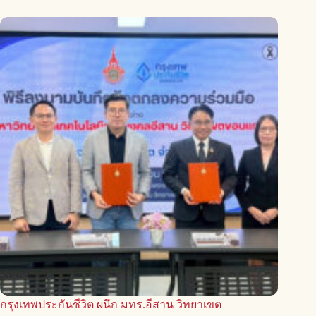
กรุงเทพประกันชีวิต ผนึก มทร.อีสาน วิทยาเขต