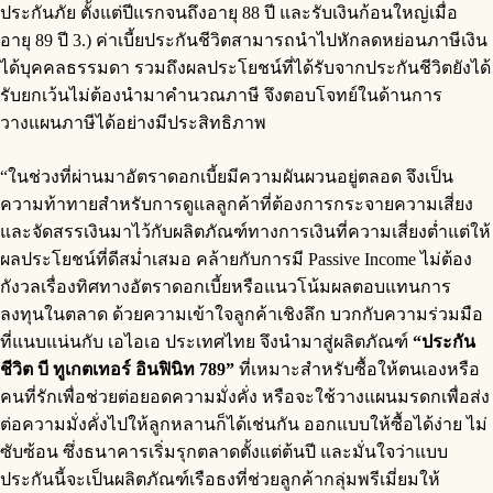
ประกันภัย ตั้งแต่ปีแรกจนถึงอายุ 88 ปี และรับเงินก้อนใหญ่เมื่อ
อายุ 89 ปี 3.) ค่าเบี้ยประกันชีวิตสามารถนำไปหักลดหย่อนภาษีเงิน
ได้บุคคลธรรมดา รวมถึงผลประโยชน์ที่ได้รับจากประกันชีวิตยังได้
รับยกเว้นไม่ต้องนำมาคำนวณภาษี จึงตอบโจทย์ในด้านการ
วางแผนภาษีได้อย่างมีประสิทธิภาพ
“ในช่วงที่ผ่านมาอัตราดอกเบี้ยมีความผันผวนอยู่ตลอด จึงเป็น
ความท้าทายสำหรับการดูแลลูกค้าที่ต้องการกระจายความเสี่ยง
และจัดสรรเงินมาไว้กับผลิตภัณฑ์ทางการเงินที่ความเสี่ยงต่ำแต่ให้
ผลประโยชน์ที่ดีสม่ำเสมอ คล้ายกับการมี Passive Income ไม่ต้อง
กังวลเรื่องทิศทางอัตราดอกเบี้ยหรือแนวโน้มผลตอบแทนการ
ลงทุนในตลาด ด้วยความเข้าใจลูกค้าเชิงลึก บวกกับความร่วมมือ
ที่แนบแน่นกับ เอไอเอ ประเทศไทย จึงนำมาสู่ผลิตภัณฑ์
“
ประกัน
ชีวิต บี ทูเกตเทอร์ อินฟินิท
789”
ที่เหมาะสำหรับซื้อให้ตนเองหรือ
คนที่รักเพื่อช่วยต่อยอดความมั่งคั่ง หรือจะใช้วางแผนมรดกเพื่อส่ง
ต่อความมั่งคั่งไปให้ลูกหลานก็ได้เช่นกัน ออกแบบให้ซื้อได้ง่าย ไม่
ซับซ้อน ซึ่งธนาคารเริ่มรุกตลาดตั้งแต่ต้นปี และมั่นใจว่าแบบ
ประกันนี้จะเป็นผลิตภัณฑ์เรือธงที่ช่วยลูกค้ากลุ่มพรีเมี่ยมให้