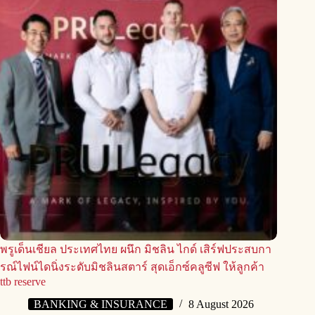
พรูเด็นเชียล ประเทศไทย ผนึก มิชลิน ไกด์ เสิร์ฟประสบกา
รณ์ไฟน์ไดนิ่งระดับมิชลินสตาร์ สุดเอ็กซ์คลูซีฟ ให้ลูกค้า
ttb reserve
BANKING & INSURANCE
8 August 2026