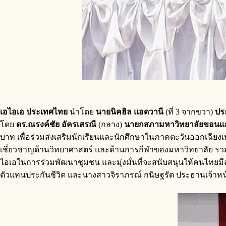
เอไอเอ ประเทศไทย
นำโดย
นายนิคฮิล
แอดวานี
(ที่ 3 จากขวา)
ปร
โดย
ดร
.
ณรงค์ชัย
อัครเสรณี
(กลาง)
นายกสภามหาวิทยาลัยขอนแ
บาท เพื่อร่วมส่งเสริมนักเรียนและนักศึกษาในภาคตะวันออกเฉียง
เชี่ยวชาญด้านวิทยาศาสตร์ และด้านการกีฬาของมหาวิทยาลัย ร
ไอเอในการร่วมพัฒนาชุมชน และมุ่งมั่นที่จะสนับสนุนให้คนไทยมีสุขภ
ตัวแทนประกันชีวิต และนางสาวจิราภรณ์ กนิษฐรัต ประธานเจ้าหน