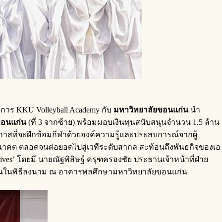
าร KKU Volleyball Academy กับ
มหาวิทยาลัยขอนแก่น
นำ
ขอนแก่น
(ที่ 3 จากซ้าย)
พร้อมมอบเงินทุนสนับสนุนจำนวน 1.5 ล้าน
กาสที่จะฝึกซ้อมกีฬาด้วยองค์ความรู้และประสบการณ์จากผู้
าคต ตลอดจนต่อยอดไปสู่เวทีระดับสากล สะท้อนถึงพันธกิจของเอ
ives’ โดยมี นายณัฐพิสิษฐ์ ครุฑครองชัย ประธานเจ้าหน้าที่ฝ่าย
ีพยานในพิธีลงนาม ณ อาคารพลศึกษามหาวิทยาลัยขอนแก่น