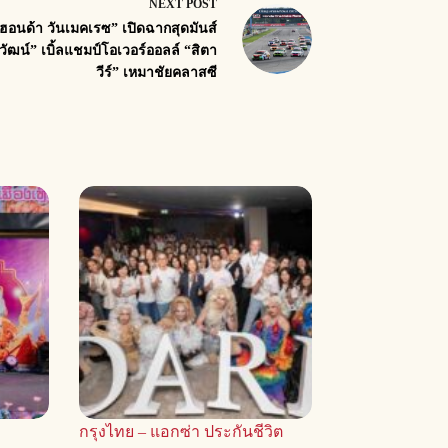
NEXT
POST
ฮอนด้า วันเมคเรซ” เปิดฉากสุดมันส์
วัฒน์” เบิ้ลแชมป์โอเวอร์ออลล์ “สิตา
วีร์” เหมาชัยคลาสซี
กรุงไทย – แอกซ่า ประกันชีวิต