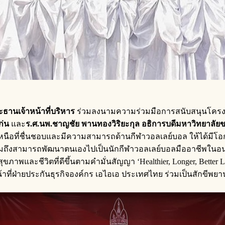
ะธานเจ้าหน้าที่บริหาร
ร่วมลงนามความร่วมมือการสนับสนุนโครงก
ก่น
และ
ร
.
ศ
.
นพ.ชาญชัย พานทองวิริยะกุล อธิการบดีมหาวิทยาลัย
เหนือที่ชื่นชอบและมีความสามารถด้านกีฬาวอลเลย์บอล ให้ได้มีโอ
วมถึงสามารถพัฒนาตนเองไปเป็นนักกีฬาวอลเลย์บอลมืออาชีพในอน
าพและชีวิตที่ดีขึ้นตามคำมั่นสัญญา ‘Healthier, Longer, Better L
้าที่ฝ่ายประกันธุรกิจองค์กร เอไอเอ ประเทศไทย ร่วมเป็นสักข