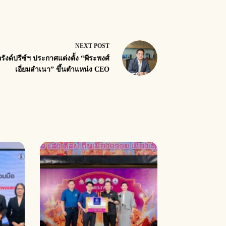
NEXT
POST
กรังด์ปรีซ์ฯ ประกาศแต่งตั้ง “พีระพงศ์
เอี่ยมลำเนา” ขึ้นตำแหน่ง CEO