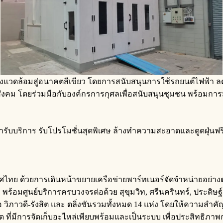
ษ์สิ่งแวดล้อมสู่อนาคตสีเขียว โดยการสนับสนุนการใช้รถยนต์ไฟฟ้า ล
นสังคม โดยร่วมมือกับองค์กรการกุศลเพื่อสนับสนุนชุมชน พร้อมก
ุ่นเข้ารับบริการ รับโปรโมชั่นสุดพิเศษ ล้างทำความสะอาดและดูดฝุ
ไทย ด้วยการเดินหน้าขยายเครือข่ายพาร์ทเนอร์จัดจำหน่ายอย่างต
พร้อมศูนย์บริการครบวงจรต่อด้วย สุขุมวิท, ศรีนครินทร์, ประดิษฐ
้ คือ วิภาวดี-รังสิต และ ตลิ่งชันรวมทั้งหมด 14 แห่ง โดยให้ความ
 ที่มีการจัดเก็บอะไหล่เพียบพร้อมและเป็นระบบ เพื่อประสิทธิภ