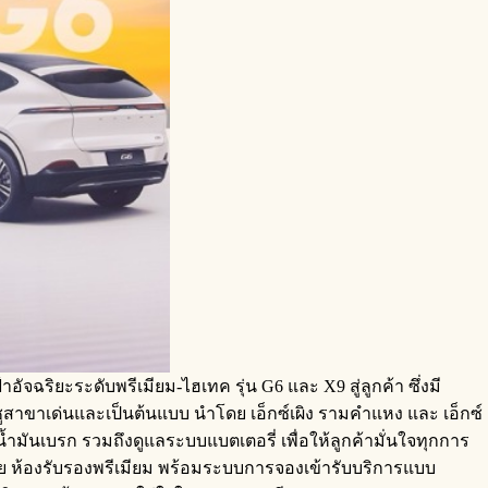
ัจฉริยะระดับพรีเมียม-ไฮเทค รุ่น G6 และ X9 สู่ลูกค้า ซึ่งมี
ล ชูสาขาเด่นและเป็นต้นแบบ นำโดย เอ็กซ์เผิง รามคำแหง และ เอ็กซ์
้ำมันเบรก รวมถึงดูแลระบบแบตเตอรี่ เพื่อให้ลูกค้ามั่นใจทุกการ
ย ห้องรับรองพรีเมียม พร้อมระบบการจองเข้ารับบริการแบบ