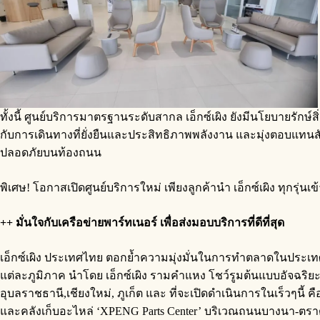
ทั้งนี้ ศูนย์บริการมาตรฐานระดับสากล เอ็กซ์เผิง ยังมีนโยบายรัก
กับการเดินทางที่ยั่งยืนและประสิทธิภาพพลังงาน และมุ่งตอบแท
ปลอดภัยบนท้องถนน
พิเศษ! โอกาสเปิดศูนย์บริการใหม่ เพียงลูกค้านำ เอ็กซ์เผิง ทุกร
++ มั่นใจกับเครือข่ายพาร์ทเนอร์ เพื่อส่งมอบบริการที่ดีที่สุด
เอ็กซ์เผิง ประเทศไทย ตอกย้ำความมุ่งมั่นในการทำตลาดในประเทศ
แต่ละภูมิภาค นำโดย เอ็กซ์เผิง รามคำแหง โชว์รูมต้นแบบอัจฉริยะ 
อุบลราชธานี,เชียงใหม่, ภูเก็ต และ ที่จะเปิดดำเนินการในเร็วๆนี
และคลังเก็บอะไหล่ ‘XPENG Parts Center’ บริเวณถนนบางนา-ตราด