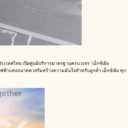
นประเทศไทย เปิดศูนย์บริการมาตรฐานครบวงจร ‘เอ็กซ์เผิง
าแห่งอนาคต เสริมสร้างความมั่นใจสำหรับลูกค้า เอ็กซ์เผิง ทุก