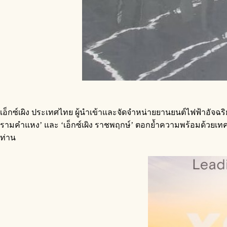
เอ็กซ์เผิง ประเทศไทย ผู้นำเข้าและจัดจำหน่ายยานยนต์ไฟฟ้าอัจฉร
รามคำแหง’ และ ‘เอ็กซ์เผิง ราชพฤกษ์’ ตอกย้ำความพร้อมด้วยเทค
ท่าน