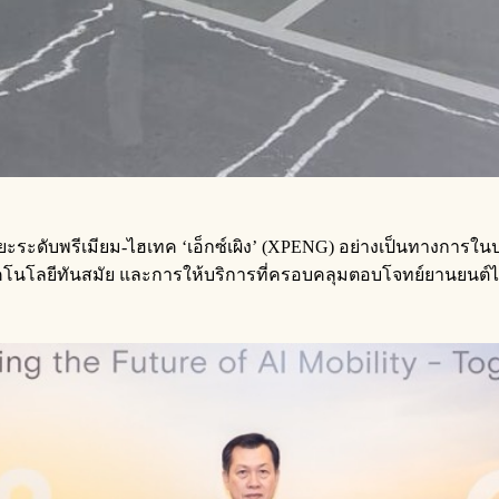
ิยะระดับพรีเมียม-ไฮเทค ‘เอ็กซ์เผิง’ (XPENG) อย่างเป็นทางการใ
โนโลยีทันสมัย และการให้บริการที่ครอบคลุมตอบโจทย์ยานยนต์ไฟฟ้