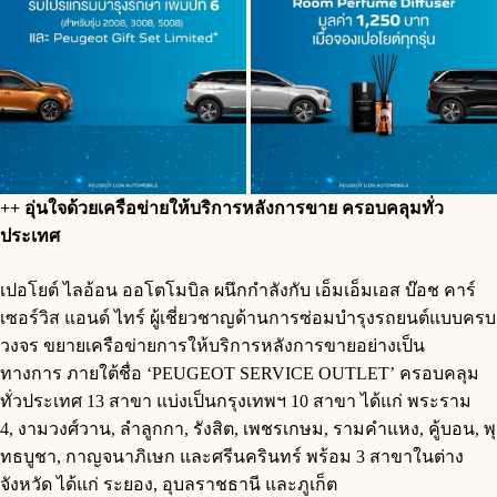
++ อุ่นใจด้วยเครือข่ายให้บริการหลังการขาย ครอบคลุมทั่ว
ประเทศ
เปอโยต์ ไลอ้อน ออโตโมบิล ผนึกกำลังกับ เอ็มเอ็มเอส บ๊อช คาร์
เซอร์วิส แอนด์ ไทร์ ผู้เชี่ยวชาญด้านการซ่อมบำรุงรถยนต์แบบครบ
วงจร ขยายเครือข่ายการให้บริการหลังการขายอย่างเป็น
ทางการ ภายใต้ชื่อ ‘PEUGEOT SERVICE OUTLET’ ครอบคลุม
ทั่วประเทศ 13 สาขา แบ่งเป็นกรุงเทพฯ 10 สาขา ได้แก่ พระราม
4, งามวงศ์วาน, ลำลูกกา, รังสิต, เพชรเกษม, รามคำแหง, คู้บอน, พุ
ทธบูชา, กาญจนาภิเษก และศรีนครินทร์ พร้อม 3 สาขาในต่าง
จังหวัด ได้แก่ ระยอง, อุบลราชธานี และภูเก็ต