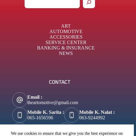
ART
AUTOMOTIVE
ACCESSORIES
SERVICE CENTER
BANKING & INSURANCE
NEWS
CONTACT
Email :
theartomotive@gmail.com
Mobile K. Sarita :
Mobile K. Nalat :
065-1656596
063-9244992
Tik-Tok :
About Business :
@theartomotive
Biztosuccess.com
We use cookies to ensure that we give you the best experience on