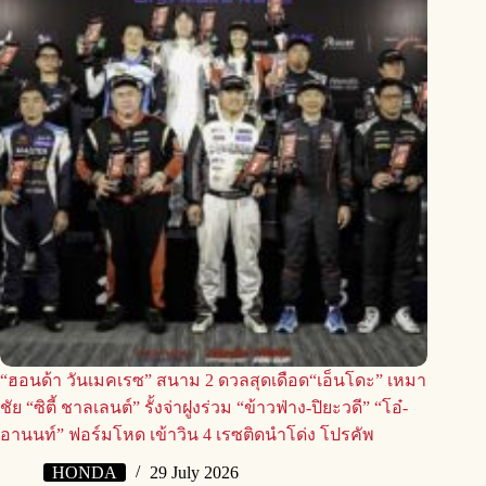
“ฮอนด้า วันเมคเรซ” สนาม 2 ดวลสุดเดือด“เอ็นโดะ” เหมา
ชัย “ซิตี้ ชาลเลนต์” รั้งจ่าฝูงร่วม “ข้าวฟ่าง-ปิยะวดี” “โอ๋-
อานนท์” ฟอร์มโหด เข้าวิน 4 เรซติดนำโด่ง โปรคัพ
HONDA
29 July 2026