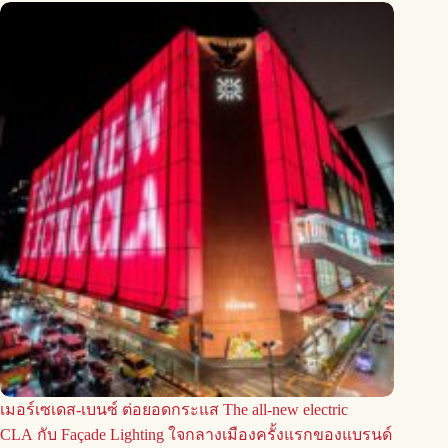
เมอร์เซเดส-เบนซ์ ต่อยอดกระแส The all-new electric
CLA กับ Façade Lighting ใจกลางเมืองครั้งแรกของแบรนด์