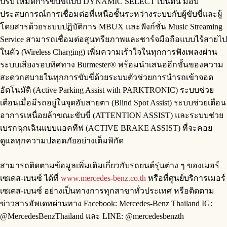
ปรับโหมดการขับขี่แบบ DYNAMIC SELECT เป็นต้น มอบ
ประสบการณ์การเชื่อมต่อที่เหนือชั้นระหว่างระบบกับผู้ขับขี่และผู้
โดยสารด้วยระบบปฏิบัติการ MBUX และฟังก์ชั่น Music Streaming
Service สามารถเชื่อมต่อสุนทรียภาพและชาร์จมือถือแบบไร้สายไป
ในตัว (Wireless Charging) เพิ่มความเร้าใจในทุกการฟังเพลงผ่าน
ระบบเสียงรอบทิศทาง Burmester® พร้อมนำเสนออีกขั้นของความ
สะดวกสบายในทุกการขับขี่ด้วยระบบตัวช่วยการนำรถเข้าจอด
อัตโนมัติ (Active Parking Assist with PARKTRONIC) ระบบช่วย
เตือนเมื่อมีรถอยู่ในจุดอับสายตา (Blind Spot Assist) ระบบช่วยเตือน
อาการเหนื่อยล้าขณะขับขี่ (ATTENTION ASSIST) และระบบช่วย
เบรกฉุกเฉินแบบแอคทีฟ (ACTIVE BRAKE ASSIST) ที่จะคอย
ดูแลทุกความปลอดภัยอย่างเต็มพิกัด
สามารถติดตามข้อมูลเพิ่มเติมเกี่ยวกับรถยนต์รุ่นต่าง ๆ ของเมอร์
เซเดส-เบนซ์ ได้ที่
www.mercedes-benz.co.th
หรือที่ศูนย์บริการเมอร์
เซเดส-เบนซ์ อย่างเป็นทางการทุกสาขาทั่วประเทศ หรือติดตาม
ข่าวสารอัพเดทผ่านทาง Facebook: Mercedes-Benz Thailand IG:
@MercedesBenzThailand และ LINE: @mercedesbenzth