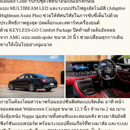
Radiator Grille รับกับชุดไฟหน้าอันเป็นเอกลักษณ์
แบบ MULTIBEAM LED และระบบปรับไฟสูงอัตโนมัติ (Adaptive
Highbeam Assist Plus) ช่วยให้ทัศนวิสัยในการขับขี่เต็มไปด้วย
ประสิทธิภาพสูงสุด ปลดล็อกและสตาร์ทเครื่องยนต์
ด้วย KEYLESS-GO Comfort Package ปิดท้ายด้วยล้ออัลลอย
จาก AMG แบบ multi-spoke ขนาด 20 นิ้ว ช่วยเปลี่ยนทุกการเดิน
ทางให้เป็นไปอย่างนุ่มนวล
ภายในห้องโดยสารมาพร้อมออปชั่นพิเศษแบบจัดเต็ม อาทิ หน้า
จอแสดงผล Widescreen Cockpit ขนาด 12.3 นิ้ว จำนวน 2 จอ เบาะ
นั่งหุ้มหนัง Nappa นุ่มสบายทั้งคนขับและตอนหลัง พวงมาลัยมัลติ
ฟังก์ชันแบบสปอร์ต พร้อมระบบเปลี่ยนเกียร์ที่พวงมาลัย และระบบ