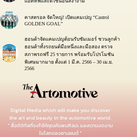
แอคทีฟและดีไซน์อันสง่างาม
คาสตรอล จัดใหญ่! เปิดแคมเปญ “Castrol
GOLDEN GOAL”
ฮอนด้าจัดแคมเปญต้อนรับซัมเมอร์ ชวนลูกค้า
ฮอนด้าทั้งรถยนต์มือหนึ่งและมือสอง ตรวจ
สภาพรถฟรี 25 รายการ พร้อมรับโปรโมชัน
พิเศษมากมาย ตั้งแต่ 1 มี.ค. 2566 – 30 เม.ย.
2566
Digital Media which will make you discover
the art and beauty in the automotive world.
" สื่อดิจิทัลที่จะทำให้คุณค้นพบศิลปะ และความงดงาม
ในโลกของยานยนต์ "