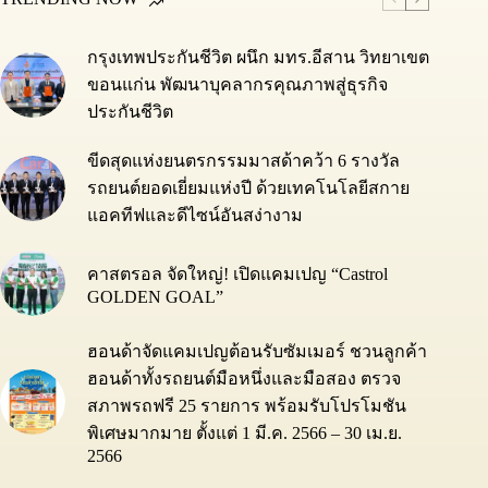
กรุงเทพประกันชีวิต ผนึก มทร.อีสาน วิทยาเขต
ขอนแก่น พัฒนาบุคลากรคุณภาพสู่ธุรกิจ
ประกันชีวิต
ขีดสุดแห่งยนตรกรรมมาสด้าคว้า 6 รางวัล
รถยนต์ยอดเยี่ยมแห่งปี ด้วยเทคโนโลยีสกาย
แอคทีฟและดีไซน์อันสง่างาม
คาสตรอล จัดใหญ่! เปิดแคมเปญ “Castrol
GOLDEN GOAL”
ฮอนด้าจัดแคมเปญต้อนรับซัมเมอร์ ชวนลูกค้า
ฮอนด้าทั้งรถยนต์มือหนึ่งและมือสอง ตรวจ
สภาพรถฟรี 25 รายการ พร้อมรับโปรโมชัน
พิเศษมากมาย ตั้งแต่ 1 มี.ค. 2566 – 30 เม.ย.
2566