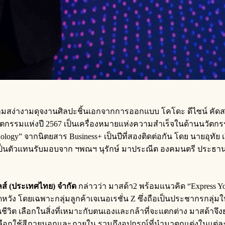
ามสง่างามดุจงานศิลปะชิ้นเอกจากการออกแบบ โคโดะ ดีไซน์ คัดสร
นวัตกรรมแห่งปี 2567 เป็นเครื่องหมายแห่งความสำเร็จในด้านนวัตก
nology” จากนิตยสาร Business+ เป็นปีที่สองติดต่อกัน โดย นายอุทัย เร
ัด เป็นตัวแทนรับมอบจาก ฯพณฯ นุรักษ์ มาประณีต องคมนตรี ประธ
ลส์ (ประเทศไทย) จำกัด
กล่าวว่า มาสด้า2 พร้อมแนวคิด “Express Yo
คาดหวัง โดยเฉพาะกลุ่มลูกค้าเจเนอเรชั่น Z ซึ่งถือเป็นประชากรกล
ิต เลือกในสิ่งที่เหมาะกับตนเองและกล้าที่จะแตกต่าง มาสด้าจึง
เลือกใช้สีภายนอกและภายใน รวมถึงอุปกรณ์ที่นำมาตกแต่งในแต่ละรุ