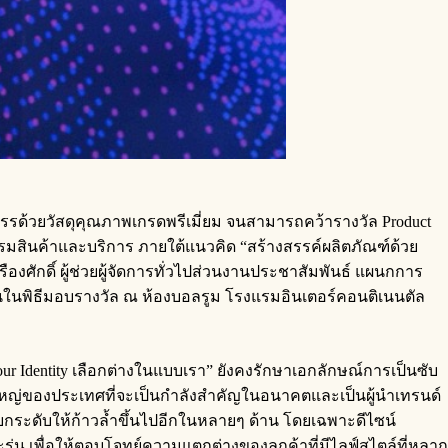
รด้วยวัสดุคุณภาพเกรดพรีเมี่ยม จนสามารถคว้ารางวัล Product
รรมสินค้าและบริการ ภายใต้แนวคิด “สร้างสรรค์ผลิตภัณฑ์ด้วย
ืองศักดิ์
ผู้ช่วยผู้จัดการทั่วไปส่วนงานประชาสัมพันธ์ แผนกการ
านในพิธีมอบรางวัล ณ ห้องบอลรูม โรงแรมอินเตอร์คอนติเนนตัล
ur Identity เลือกต่างในแบบเรา” ยังคงรักษาเอกลักษณ์การเป็นซับ
ุ่มใหญ่ของประเทศที่จะเป็นกำลังสำคัญในอนาคตและเป็นผู้นำเทรนด์
ยกระดับให้ก้าวล้ำขึ้นไปอีกในหลายๆ ด้าน โดยเฉพาะดีไซน์
่น เพื่อให้ตอบโจทย์ความแตกต่างของลูกค้าที่มีไลฟ์สไตล์ที่หลาก