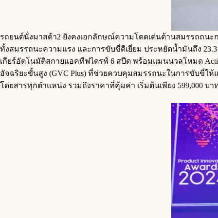
รถยนต์นั่งมาสด้า2 ยังคงเอกลักษณ์ความโดดเด่นด้านสมรรถถนะการขับ
ทั้งสมรรถนะความแรง และการขับขี่ดีเยี่ยม ประหยัดน้ำมันถึง 23.3
เกียร์อัตโนมัติสกายแอคทีฟไดรฟ์ 6 สปีด พร้อมแมนนวลโหมด Activem
อัจฉริยะขั้นสูง (GVC Plus) ที่ช่วยควบคุมสมรรถนะในการขับขี่ให้แ
โดยสารทุกตำแหน่ง รวมถึงราคาที่คุ้มค่า เริ่มต้นเพียง 599,00