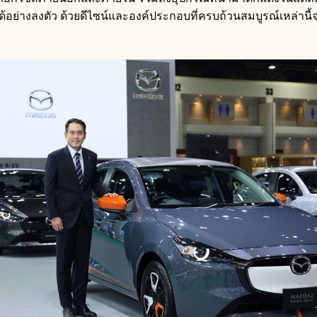
่างลงตัว ด้วยดีไซน์และองค์ประกอบที่ครบถ้วนสมบูรณ์เหล่านี้จะท