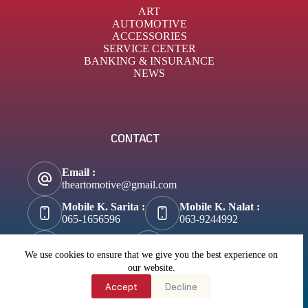
ART
AUTOMOTIVE
ACCESSORIES
SERVICE CENTER
BANKING & INSURANCE
NEWS
CONTACT
Email :
theartomotive@gmail.com
Mobile K. Sarita :
Mobile K. Nalat :
065-1656596
063-9244992
Tik-Tok :
About Business :
@theartomotive
Biztosuccess.com
We use cookies to ensure that we give you the best experience on
our website.
About Lifestyle :
Accept
Decline
Wannateller.com
Copyright © 2026 - Theartomotive.com All right reserved