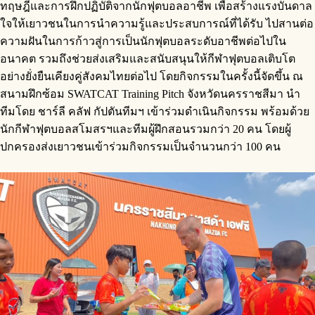
ทฤษฎีและการฝึกปฏิบัติจากนักฟุตบอลอาชีพ เพื่อสร้างแรงบันดาล
ใจให้เยาวชนในการนำความรู้และประสบการณ์ที่ได้รับ ไปสานต่อ
ความฝันในการก้าวสู่การเป็นนักฟุตบอลระดับอาชีพต่อไปใน
อนาคต รวมถึงช่วยส่งเสริมและสนับสนุนให้กีฬาฟุตบอลเติบโต
อย่างยั่งยืนเคียงคู่สังคมไทยต่อไป โดยกิจกรรมในครั้งนี้จัดขึ้น ณ
สนามฝึกซ้อม SWATCAT Training Pitch จังหวัดนครราชสีมา นำ
ทีมโดย ชาร์ลี คลัฟ กัปตันทีมฯ เข้าร่วมดำเนินกิจกรรม พร้อมด้วย
นักกีฬาฟุตบอลสโมสรฯและทีมผู้ฝึกสอนรวมกว่า 20 คน โดยผู้
ปกครองส่งเยาวชนเข้าร่วมกิจกรรมเป็นจำนวนกว่า 100 คน