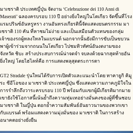
มาเซราติ ประเทศญี่ปุ่น จัดงาน ‘Celebrazione dei 110 Anni di
Maserati’ ฉลองครบรอบ 110 ปี อย่างยิ่งใหญ่ในโตเกียว จัดขึ้นที่โรง
แรมปรินซ์อันหรูหรา งานอันทรงเกียรตินี้จัดแสดงยนตรกรรม มา
เซราติ 110 คัน ที่หาชมไม่ง่าย และเป็นเสมือนตัวแทนของกลุ่ม
เจ้าของรถผู้หลงใหลในแบรนด์ นอกจากนั้นยังมีการขับเป็นขบวน
พาผู้เข้าร่วมจากถนนในโตเกียว ไปชมทิวทัศน์อันงดงามของ
จังหวัด ชิบะ สร้างประสบการณ์น่าจดจำ จบลงด้วยฉากสุดท้ายอัน
ยิ่งใหญ่ โดยไฮไลท์คือ การแสดงพลุสุดตระการตา
GT2 Stradale รุ่นใหม่ได้รับการเปิดตัวและแนะนำโดย ทาคายูกิ คิมู
ระ ซีอีโอของ มาเซราติ ประเทศญี่ปุ่น ซึ่งแสดงความภาคภูมิใจใน
การรำลึกถึงวาระครบรอบ 110 ปี พร้อมกับแขกผู้มีเกียรติมากมาย
เขายังใช้โอกาสนี้เน้นย้ำถึงความทุ่มเทอย่างมั่นคงของผู้ที่ชื่นชอบ
มาเซราติ ในญี่ปุ่น ตอกย้ำความสัมพันธ์อันยาวนานของพวกเขา
กับแบรนด์ พร้อมแสดงความมุ่งมั่นของ มาเซราติ ในการสร้าง
อนาคตอย่างยั่งยืน