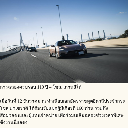
การฉลองครบรอบ 110 ปี – โซล, เกาหลีใต้
เมื่อวันที่ 12 ธันวาคม ณ ทำเนียบเอกอัครราชทูตอิตาลีประจำกรุง
โซล มาเซราติ ได้ต้อนรับแขกผู้มีเกียรติ 160 ท่าน รวมถึง
สื่อมวลชนและผู้แทนจำหน่าย เพื่อร่วมเฉลิมฉลองช่วงเวลาพิเศษ
ซึ่งงานนี้แสดง