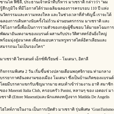
ซานโต ฟิซิลี, ประธานเจ้าหน้าที่บริหาร มาเซราติ กล่าวว่า “ผม
รู้สึกภูมิใจ ที่มีโอกาสได้ร่วมเฉลิมฉลองการครบรอบ 110 ปี แห่ง
นวัตกรรมและความหลงใหล และในช่วงเวลาที่สำคัญนี้ เราจะได้
ฉลองการเดินทางนับครั้งไม่ถ้วน ผ่านยนตรกรรม มาเซราติ และ
ใช้โอกาสนี้เพื่อเป็นการรวมตัวของกลุ่มผู้ชื่นชอบ ได้มายลโฉมการ
พัฒนาอันงดงามของแบรนด์ ผสานกับประวัติศาสตร์อันยิ่งใหญ่
พร้อมมุ่งสู่อนาคต เพื่อส่งมอบความหรูหราสไตล์อิตาเลียนและ
สมรรถนะไม่เป็นรองใคร”
มาเซราติ ไทรเดนท์ เอ็กซ์พีเรียนซ์ – โมเดนา, อิตาลี
กิจกรรมพิเศษ 2 วัน เริ่มขึ้นช่วงปลายเดือนพฤศจิกายน ท่ามกลาง
บรรยากาศอันงดงามของเมือง โมเดนา ซึ่งเป็นบ้านเกิดของแบรนด์
โดยมีบรรดาแขกรับเชิญมากมาย ตบเท้าเข้าร่วมงาน อาทิ สมาชิก
ของ Maserati Italia Club, ครอบครัว Panini, หลานๆ ของ เอตอเร่ มา
เซราติ (Ettore Maserati)และนักแสดงหญิงจาก Matilda De Angelis
ไฮไลท์ภายในงาน เป็นการเปิดตัว มาเซราติ รุ่นพิเศษ ‘GranTurismo