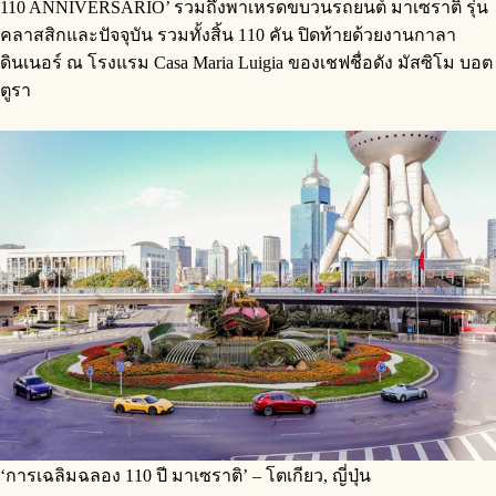
110 ANNIVERSARIO’ รวมถึงพาเหรดขบวนรถยนต์ มาเซราติ รุ่น
คลาสสิกและปัจจุบัน รวมทั้งสิ้น 110 คัน ปิดท้ายด้วยงานกาลา
ดินเนอร์ ณ โรงแรม Casa Maria Luigia ของเชฟชื่อดัง มัสซิโม บอต
ตูรา
‘การเฉลิมฉลอง 110 ปี มาเซราติ’ – โตเกียว, ญี่ปุ่น