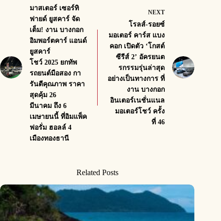
มาสเตอร์ เซอร์ทิ
NEXT
ฟายด์ ยูสคาร์ จัด
โรลส์-รอยซ์
เต็ม! งาน บางกอก
มอเตอร์ คาร์ส แบง
อิมพอร์ตคาร์ แอนด์
คอก เปิดตัว ‘โกสต์
ยูสคาร์
ซีรีส์ 2’ อัครยนต
โชว์ 2025 ยกทัพ
รกรรมรุ่นล่าสุด
รถยนต์มือสอง กา
อย่างเป็นทางการ ที่
รันตีคุณภาพ ราคา
งาน บางกอก
สุดคุ้ม 26
อินเตอร์เนชั่นแนล
มีนาคม ถึง 6
มอเตอร์โชว์ ครั้ง
เมษายนนี้ ที่อิมแพ็ค
ที่ 46
ฟอรั่ม ฮอลล์ 4
เมืองทองธานี
Related Posts