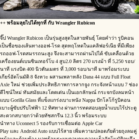
++
พร้อมลุยไปได้ทุกที่
กับ
Wrangler Rubicon
จี๊ป Wrangler Rubicon เป็นรุ่นสูงสุดในสายพันธุ์ โดยคำว่า รูบิคอน
เป็นชื่อของเส้นทางออฟ-โรด สุดหฤโหดในแคลิฟอร์เนีย ที่มีเพียง
รถออฟ-โรดสมรรถนะสูง จึงจะสามารถผ่านไปได้ ขับเคลื่อนด้วย
เครื่องยนต์เบนซินเทอร์โบ 4 สูบ2.0 ลิตร 270 แรงม้า ที่ 5,250 รอบ/
นาที แรงบิด 400 นิวตันเมตร ที่ 3,000 รอบ/นาที มาพร้อมระบบ
เกียร์อัตโนมัติ 8 จังหวะ ผสานเพลาหลัง Dana 44 แบบ Full Float
Axle ใหม่ ช่วยเพิ่มประสิทธิภาพการลากจูง กระจังหน้าแบบ 7 ช่อง
ดีไซน์ใหม่ ทันสมัยและโดดเด่น เป็นเอกลักษณ์ กระจกบังลมหน้า
แบบ Gorilla Glass ที่แข็งแกร่งเบาะหนัง Nappa ปักโลโก้รูบิคอน
เบาะผู้ขับปรับไฟฟ้า 12 ทิศทาง ผ่านการทดสอบลุยน้ำแบบไร้ประตู
สะดวกสบายกว่าด้วยทัชสกรีน 12.3 นิ้ว พร้อมระบบ
นำทาง Uconnect 5 รองรับการเชื่อมต่อ Apple Car
Play และ Android Auto แบบไร้สาย เพิ่มความปลอดภัยด้วยถุงลมคู่
หน้าและด้านข้าง มาพร้อมระบบควบคุมความเร็วอัตโนมัติจนถึง