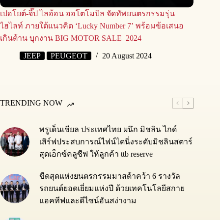
เปอโยต์-จี๊ป ไลอ้อน ออโตโมบิล จัดทัพยนตรกรรมรุ่น
ไฮไลท์ ภายใต้แนวคิด ‘Lucky Number 7’ พร้อมข้อเสนอ
เกินต้าน บุกงาน BIG MOTOR SALE 2024
JEEP
PEUGEOT
20 August 2024
TRENDING NOW
พรูเด็นเชียล ประเทศไทย ผนึก มิชลิน ไกด์
เสิร์ฟประสบการณ์ไฟน์ไดนิ่งระดับมิชลินสตาร์
สุดเอ็กซ์คลูซีฟ ให้ลูกค้า ttb reserve
ขีดสุดแห่งยนตรกรรมมาสด้าคว้า 6 รางวัล
รถยนต์ยอดเยี่ยมแห่งปี ด้วยเทคโนโลยีสกาย
แอคทีฟและดีไซน์อันสง่างาม