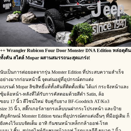
++
Wrangler Rubicon Four Door Monster DNA Edition
หล่อ
ดุดัน
ทั้งคัน
สไตล์
Mopar
ผสานสมรรถนะ
สุด
แกร่ง
!
นับเป็นการต่อยอดจากรุ่น Monster Edition ที่ประสบความสำเร็จ
อย่างมากก่อนหน้านี้ จุดเด่นอยู่ที่อุปกรณ์ตกแต่ง
แบรนด์ Mopar ลิขสิทธิ์แท้ทั้งคันที่ติดตั้งเพิ่ม ได้แก่ กระจังหน้าและ
ซุ้มล้อหน้า-หลังที่ได้รับการคัสตอมด้วยสีดำ Satin, ล้อ
ขอบ 17 นิ้ว ดีไซน์ใหม่ จับคู่กับยาง BF-Goodrich AT/Ko3
size 35 นิ้ว, สติ๊กเกอร์ลายกรงเล็บบนฝากระโปรงหน้า และป้าย
สัญลักษณ์ Monster Edition ขณะที่อุปกรณ์ตกแต่งอื่นๆ ที่มีอยู่เดิม ก็
ยังคงไว้แบบจัดเต็ม อาทิ กันชนหน้าเหล็กกล้าออฟ-โรด
แบบ 3 ชิ้น, สปอตไลท์กันชนหน้าออฟ-โรดแอลอีดี ขนาด 7 นิ้ว