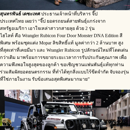
สุนทรพันธ์ เดชะเทศ
ประธานเจ้าหน้าที่บริหาร จี๊ป
ประเทศไทย เผยว่า “จี๊ป ยอดรถยนต์สายพันธุ์แกร่งจาก
สหรัฐอเมริกา เอาใจเหล่าสาวกสายลุย ด้วย 2 รุ่น
ไฮไลท์ คือ Wrangler Rubicon Four Door Monster DNA Edition สี
พิเศษ พร้อมชุดแต่ง Mopar ลิขสิทธิ์แท้ มูลค่ากว่า 2 ล้านบาท สูง
ที่สุดเท่าที่เคยมีมา และ Wrangler Rubicon รูปลักษณ์ใหม่ที่โดดเด่น
กว่าเดิม มาพร้อมการขยายระยะเวลาการรับประกันคุณภาพ เพื่อ
ความพึงพอใจสูงสุดของลูกค้า ขอเชิญชวนแฟนพันธุ์แท้ทุกท่าน
ร่วมสัมผัสยอดยนตรกรรม ที่ทำได้ทุกสิ่งแบบไร้ขีดจำกัด จับจองรุ่น
ที่ใช่ภายในงาน รับข้อเสนอสุดพิเศษมากมาย”