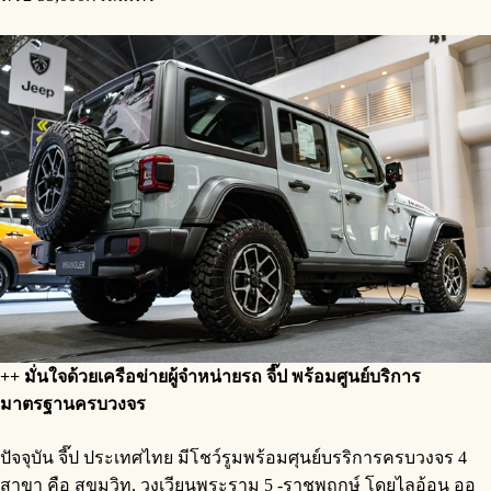
++
มั่นใจด้วยเครือข่ายผู้จำหน่ายรถ
จี๊ป
พร้อมศูนย์บริการ
มาตรฐานครบวงจร
ปัจจุบัน จี๊ป ประเทศไทย มีโชว์รูมพร้อมศุนย์บรริการครบวงจร 4
สาขา คือ สุขุมวิท, วงเวียนพระราม 5 -ราชพฤกษ์ โดยไลอ้อน ออ