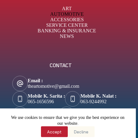
ART
AUTOMOTIVE
ACCESSORIES
SERVICE CENTER
BANKING & INSURANCE
NEWS
CONTACT
Email :
theartomotive@gmail.com
Mobile K. Sarita :
Mobile K. Nalat :
065-1656596
063-9244992
Tik-Tok :
About Business :
@theartomotive
Biztosuccess.com
We use cookies to ensure that we give you the best experience on
our website.
About Lifestyle :
Accept
Decline
Wannateller.com