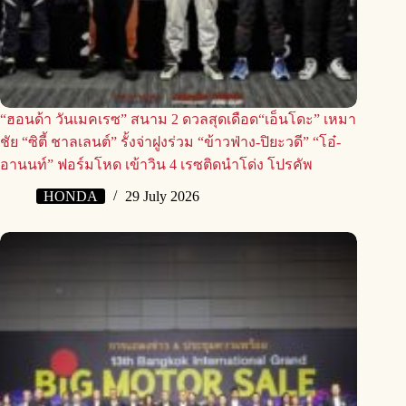
“ฮอนด้า วันเมคเรซ” สนาม 2 ดวลสุดเดือด“เอ็นโดะ” เหมา
ชัย “ซิตี้ ชาลเลนต์” รั้งจ่าฝูงร่วม “ข้าวฟ่าง-ปิยะวดี” “โอ๋-
อานนท์” ฟอร์มโหด เข้าวิน 4 เรซติดนำโด่ง โปรคัพ
HONDA
29 July 2026