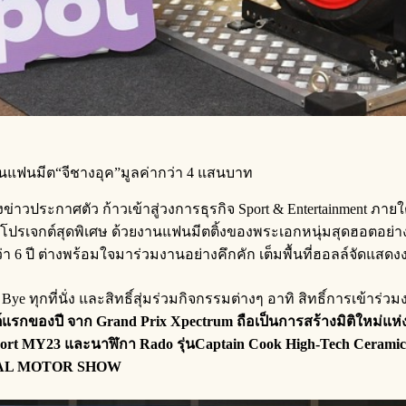
 ในแฟนมีต“จีชางอุค”มูลค่ากว่า 4 แสนบาท
งข่าวประกาศตัว ก้าวเข้าสู่วงการธุรกิจ Sport & Entertainment ภา
ิมโปรเจกต์สุดพิเศษ ด้วยงานแฟนมีตติ้งของพระเอกหนุ่มสุดฮอตอย่าง “จ
 6 ปี ต่างพร้อมใจมาร่วมงานอย่างคึกคัก เต็มพื้นที่ฮอลล์จัดแสด
ye ทุกที่นั่ง และสิทธิ์สุ่มร่วมกิจกรรมต่างๆ อาทิ สิทธิ์การเข้า
ต์แรกของปี จาก Grand Prix Xpectrum ถือเป็นการสร้างมิติใหม่แห
 MY23 และนาฬิกา Rado รุ่นCaptain Cook High-Tech Ceramic มูลค
TIONAL MOTOR SHOW