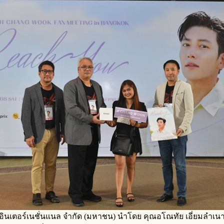
ซ์ อินเตอร์เนชั่นแนล จำกัด (มหาชน) นำโดย คุณอโณทัย เอี่ยมลำเน