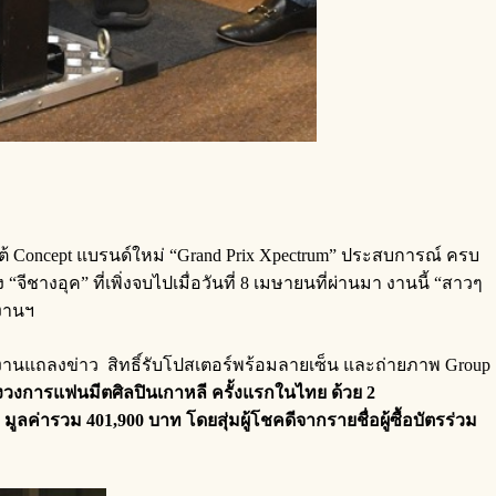
ยใต้ Concept แบรนด์ใหม่ “Grand Prix Xpectrum” ประสบการณ์ ครบ
ีชางอุค” ที่เพิ่งจบไปเมื่อวันที่ 8 เมษายนที่ผ่านมา งานนี้ “สาวๆ
งงานฯ
ร่วมงานแถลงข่าว สิทธิ์รับโปสเตอร์พร้อมลายเซ็น และถ่ายภาพ Group
่งวงการแฟนมีตศิลปินเกาหลี ครั้งแรกในไทย ด้วย 2
่ารวม 401,900 บาท โดยสุ่มผู้โชคดีจากรายชื่อผู้ซื้อบัตรร่วม