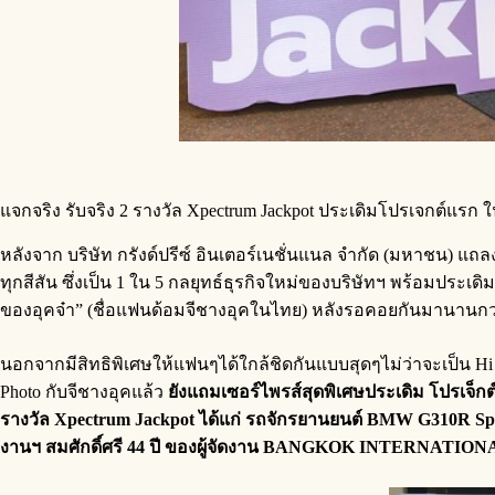
แจกจริง รับจริง 2 รางวัล Xpectrum Jackpot ประเดิมโปรเจกต์แรก
หลังจาก บริษัท กรังด์ปรีซ์ อินเตอร์เนชั่นแนล จำกัด (มหาชน) แถล
ทุกสีสัน ซึ่งเป็น 1 ใน 5 กลยุทธ์ธุรกิจใหม่ของบริษัทฯ พร้อมประเด
ของอุคจ๋า” (ชื่อแฟนด้อมจีชางอุคในไทย) หลังรอคอยกันมานานกว่า
นอกจากมีสิทธิพิเศษให้แฟนๆได้ใกล้ชิดกันแบบสุดๆไม่ว่าจะเป็น Hi B
Photo กับจีชางอุคแล้ว
ยังแถมเซอร์ไพรส์สุดพิเศษประเดิม โปรเจ็ก
รางวัล Xpectrum Jackpot ได้แก่ รถจักรยานยนต์ BMW G310R Sport
งานฯ สมศักดิ์ศรี 44 ปี ของผู้จัดงาน BANGKOK INTERNA