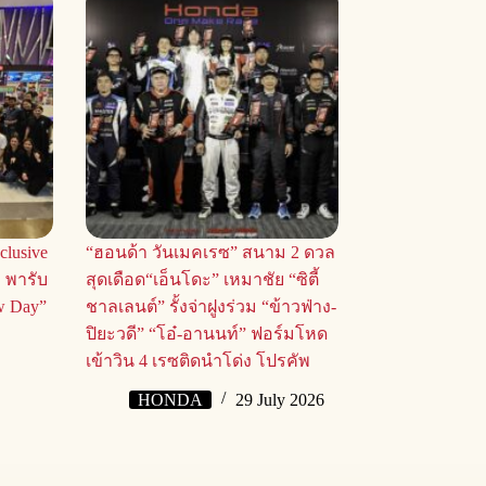
clusive
“ฮอนด้า วันเมคเรซ” สนาม 2 ดวล
า พารับ
สุดเดือด“เอ็นโดะ” เหมาชัย “ซิตี้
w Day”
ชาลเลนต์” รั้งจ่าฝูงร่วม “ข้าวฟ่าง-
ปิยะวดี” “โอ๋-อานนท์” ฟอร์มโหด
เข้าวิน 4 เรซติดนำโด่ง โปรคัพ
HONDA
29 July 2026