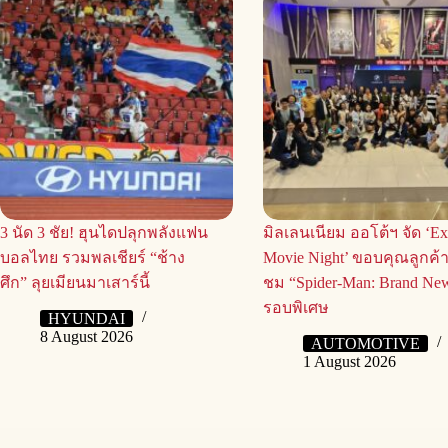
3 นัด 3 ชัย! ฮุนไดปลุกพลังแฟน
มิลเลนเนียม ออโต้ฯ จัด ‘Ex
บอลไทย รวมพลเชียร์ “ช้าง
Movie Night’ ขอบคุณลูกค้
ศึก” ลุยเมียนมาเสาร์นี้
ชม “Spider-Man: Brand Ne
รอบพิเศษ
HYUNDAI
8 August 2026
AUTOMOTIVE
1 August 2026