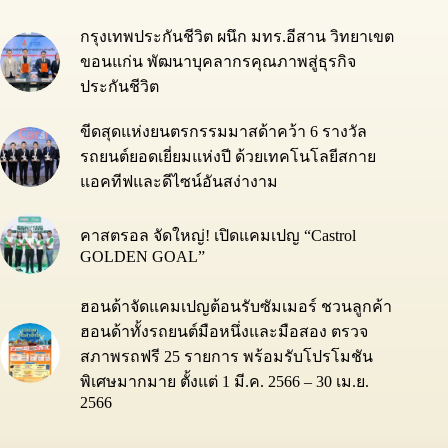
กรุงเทพประกันชีวิต ผนึก มทร.อีสาน วิทยาเขต
ขอนแก่น พัฒนาบุคลากรคุณภาพสู่ธุรกิจ
ประกันชีวิต
ขีดสุดแห่งยนตรกรรมมาสด้าคว้า 6 รางวัล
รถยนต์ยอดเยี่ยมแห่งปี ด้วยเทคโนโลยีสกาย
แอคทีฟและดีไซน์อันสง่างาม
คาสตรอล จัดใหญ่! เปิดแคมเปญ “Castrol
GOLDEN GOAL”
ฮอนด้าจัดแคมเปญต้อนรับซัมเมอร์ ชวนลูกค้า
ฮอนด้าทั้งรถยนต์มือหนึ่งและมือสอง ตรวจ
สภาพรถฟรี 25 รายการ พร้อมรับโปรโมชัน
พิเศษมากมาย ตั้งแต่ 1 มี.ค. 2566 – 30 เม.ย.
2566