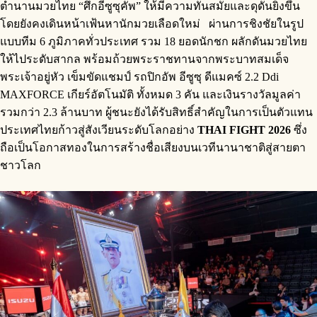
ตำนานมวยไทย “ศึกอีซูซุคัพ” ให้มีความทันสมัยและดุดันยิ่งขึ้น
โดยยังคงเดินหน้าเฟ้นหานักมวยเลือดใหม่ ผ่านการชิงชัยในรูป
แบบทีม 6 ภูมิภาคทั่วประเทศ รวม 18 ยอดนักชก ผลักดันมวยไทย
ให้ไประดับสากล พร้อมถ้วยพระราชทานจากพระบาทสมเด็จ
พระเจ้าอยู่หัว เข็มขัดแชมป์ รถปิกอัพ อีซูซุ ดีแมคซ์ 2.2 Ddi
MAXFORCE เกียร์อัตโนมัติ ทั้งหมด 3 คัน และเงินรางวัลมูลค่า
รวมกว่า 2.3 ล้านบาท ผู้ชนะยังได้รับสิทธิ์สำคัญในการเป็นตัวแทน
ประเทศไทยก้าวสู่สังเวียนระดับโลกอย่าง
THAI FIGHT 2026
ซึ่ง
ถือเป็นโอกาสทองในการสร้างชื่อเสียงบนเวทีนานาชาติสู่สายตา
ชาวโลก