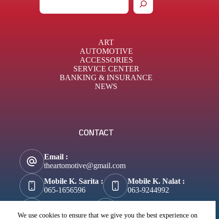
ART
AUTOMOTIVE
ACCESSORIES
SERVICE CENTER
BANKING & INSURANCE
NEWS
CONTACT
Email :
theartomotive@gmail.com
Mobile K. Sarita :
Mobile K. Nalat :
065-1656596
063-9244992
Tik-Tok :
About Business :
@theartomotive
Biztosuccess.com
We use cookies to ensure that we give you the best experience on