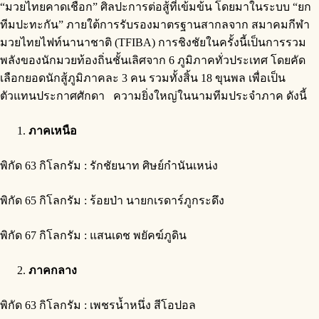
“มวยไทยคาดเชือก” ศิลปะการต่อสู้ที่เข้มข้น โดยมาในระบบ “ยก
ทีมปะทะกัน” ภายใต้การรับรองมาตรฐานสากลจาก สมาคมกีฬา
มวยไทยไฟท์นานาชาติ (TFIBA) การชิงชัยในครั้งนี้เป็นการรวม
พลังของนักมวยท้องถิ่นชั้นเลิศจาก 6 ภูมิภาคทั่วประเทศ โดยคัด
เลือกยอดนักสู้ภูมิภาคละ 3 คน รวมทั้งสิ้น 18 ขุนพล เพื่อเป็น
ตัวแทนประกาศศักดา ความยิ่งใหญ่ในนามทีมประจำภาค ดังนี้
ภาคเหนือ
พิกัด 63 กิโลกรัม : รักชัยนาท ศิษย์กำนันเหน่ง
พิกัด 65 กิโลกรัม : ร้อยป่า นายกเรดาร์ภูกระดึง
พิกัด 67 กิโลกรัม : แสนเดช พยัคฆ์ภูดิน
ภาคกลาง
พิกัด 63 กิโลกรัม : เพชรน้ำหนึ่ง สีโอปอล