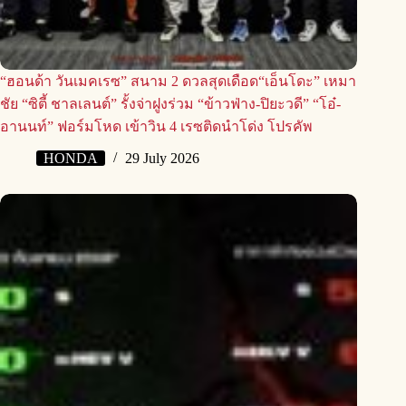
“ฮอนด้า วันเมคเรซ” สนาม 2 ดวลสุดเดือด“เอ็นโดะ” เหมา
ชัย “ซิตี้ ชาลเลนต์” รั้งจ่าฝูงร่วม “ข้าวฟ่าง-ปิยะวดี” “โอ๋-
อานนท์” ฟอร์มโหด เข้าวิน 4 เรซติดนำโด่ง โปรคัพ
HONDA
29 July 2026