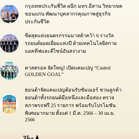
กรุงเทพประกันชีวิต ผนึก มทร.อีสาน วิทยาเขต
ขอนแก่น พัฒนาบุคลากรคุณภาพสู่ธุรกิจ
ประกันชีวิต
ขีดสุดแห่งยนตรกรรมมาสด้าคว้า 6 รางวัล
รถยนต์ยอดเยี่ยมแห่งปี ด้วยเทคโนโลยีสกาย
แอคทีฟและดีไซน์อันสง่างาม
คาสตรอล จัดใหญ่! เปิดแคมเปญ “Castrol
GOLDEN GOAL”
ฮอนด้าจัดแคมเปญต้อนรับซัมเมอร์ ชวนลูกค้า
ฮอนด้าทั้งรถยนต์มือหนึ่งและมือสอง ตรวจ
สภาพรถฟรี 25 รายการ พร้อมรับโปรโมชัน
พิเศษมากมาย ตั้งแต่ 1 มี.ค. 2566 – 30 เม.ย.
2566