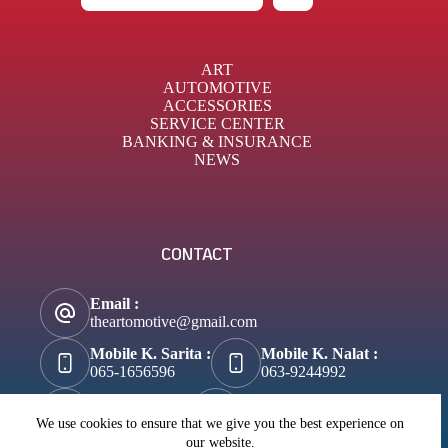
ART
AUTOMOTIVE
ACCESSORIES
SERVICE CENTER
BANKING & INSURANCE
NEWS
CONTACT
Email :
theartomotive@gmail.com
Mobile K. Sarita :
Mobile K. Nalat :
065-1656596
063-9244992
Tik-Tok :
About Business :
@theartomotive
Biztosuccess.com
We use cookies to ensure that we give you the best experience on
our website.