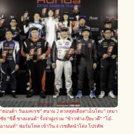
“ฮอนด้า วันเมคเรซ” สนาม 2 ดวลสุดเดือด“เอ็นโดะ” เหมา
ชัย “ซิตี้ ชาลเลนต์” รั้งจ่าฝูงร่วม “ข้าวฟ่าง-ปิยะวดี” “โอ๋-
อานนท์” ฟอร์มโหด เข้าวิน 4 เรซติดนำโด่ง โปรคัพ