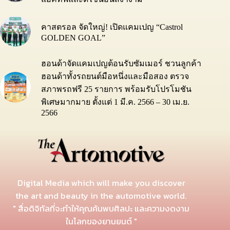
คาสตรอล จัดใหญ่! เปิดแคมเปญ “Castrol
GOLDEN GOAL”
ฮอนด้าจัดแคมเปญต้อนรับซัมเมอร์ ชวนลูกค้า
ฮอนด้าทั้งรถยนต์มือหนึ่งและมือสอง ตรวจ
สภาพรถฟรี 25 รายการ พร้อมรับโปรโมชัน
พิเศษมากมาย ตั้งแต่ 1 มี.ค. 2566 – 30 เม.ย.
2566
Digital Media which will make you discover
the art and beauty in the automotive world.
" สื่อดิจิทัลที่จะทำให้คุณค้นพบศิลปะ และความงดงาม
ในโลกของยานยนต์ "