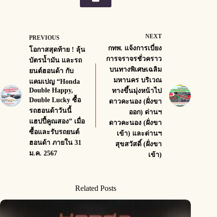
NEXT
PREVIOUS
กทพ. แจ้งการเบี่ยง
โอกาสสุดท้าย ! ลุ้น
การจราจรชั่วคราว
บัตรน้ำมัน และรถ
บนทางพิเศษเฉลิม
ยนต์ฮอนด้า กับ
มหานคร บริเวณ
แคมเปญ “Honda
Double Happy,
ทางขึ้นมุ่งหน้าไป
Double Lucky ซื้อ
ดาวคะนอง (ฝั่งขา
รถฮอนด้าวันนี้
ออก) ด่านฯ
แฮปปี้คูณสอง” เมื่อ
ดาวคะนอง (ฝั่งขา
ซื้อและรับรถยนต์
เข้า) และด่านฯ
ฮอนด้า ภายใน 31
สุขสวัสดิ์ (ฝั่งขา
ม.ค. 2567
เข้า)
Related Posts