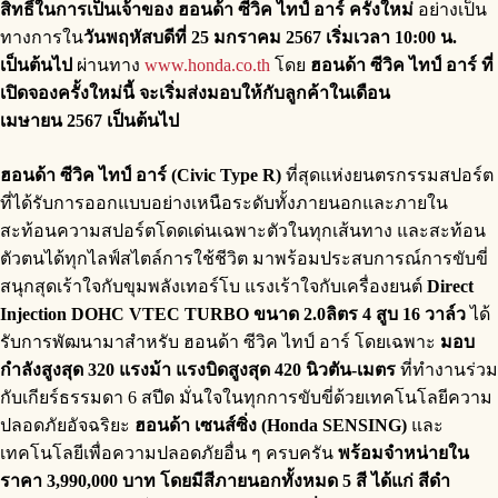
สิทธิ์ในการเป็นเจ้าของ ฮอนด้า ซีวิค ไทป์ อาร์ ครั้งใหม่
อย่างเป็น
ทางการใน
วันพฤหัสบดีที่ 25 มกราคม 2567 เริ่มเวลา 10:00 น.
เป็นต้นไป
ผ่านทาง
www.honda.co.th
โดย
ฮอนด้า ซีวิค ไทป์ อาร์ ที่
เปิดจองครั้งใหม่นี้ จะเริ่มส่งมอบให้กับลูกค้าในเดือน
เมษายน 2567 เป็นต้นไป
ฮอนด้า ซีวิค ไทป์ อาร์ (Civic Type R)
ที่สุดแห่งยนตรกรรมสปอร์ต
ที่ได้รับการออกแบบอย่างเหนือระดับทั้งภายนอกและภายใน
สะท้อนความสปอร์ตโดดเด่นเฉพาะตัวในทุกเส้นทาง และสะท้อน
ตัวตนได้ทุกไลฟ์สไตล์การใช้ชีวิต มาพร้อมประสบการณ์การขับขี่
สนุกสุดเร้าใจกับขุมพลังเทอร์โบ แรงเร้าใจกับเครื่องยนต์
Direct
Injection DOHC VTEC TURBO
ขนาด 2.0ลิตร
4 สูบ 16 วาล์ว
ได้
รับการพัฒนามาสำหรับ ฮอนด้า ซีวิค ไทป์ อาร์ โดยเฉพาะ
มอบ
กำลังสูงสุด 320 แรงม้า แรงบิดสูงสุด 420 นิวตัน-เมตร
ที่ทำงานร่วม
กับเกียร์ธรรมดา 6 สปีด มั่นใจในทุกการขับขี่ด้วยเทคโนโลยีความ
ปลอดภัยอัจฉริยะ
ฮอนด้า เซนส์ซิ่ง (Honda SENSING)
และ
เทคโนโลยีเพื่อความปลอดภัยอื่น ๆ ครบครัน
พร้อมจำหน่ายใน
ราคา 3,990,000 บาท โดยมีสีภายนอกทั้งหมด 5 สี ได้แก่ สีดำ