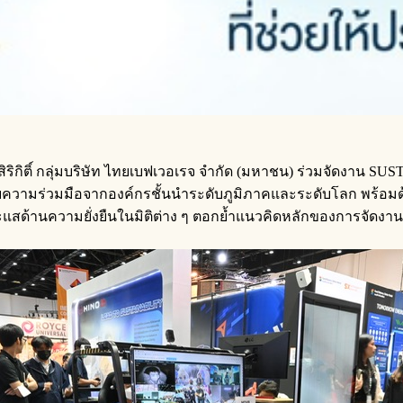
ชาติสิริกิติ์ กลุ่มบริษัท ไทยเบฟเวอเรจ จำกัด (มหาชน) ร่วมจั
ับความร่วมมือจากองค์กรชั้นนำระดับภูมิภาคและระดับโลก พร้อม
านความยั่งยืนในมิติต่าง ๆ ตอกย้ำแนวคิดหลักของการจัดงาน “พอเพีย