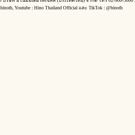
บริษัท ฮีโน่มอเตอร์สเซลส์ (ประเทศไทย) จำกัด โทร 02-900-5000 อ
inoth, Youtube : Hino Thailand Official และ TikTok : @hinoth