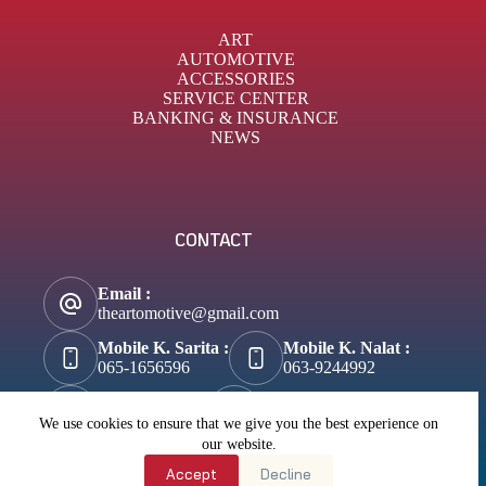
ART
AUTOMOTIVE
ACCESSORIES
SERVICE CENTER
BANKING & INSURANCE
NEWS
CONTACT
Email :
theartomotive@gmail.com
Mobile K. Sarita :
Mobile K. Nalat :
065-1656596
063-9244992
Tik-Tok :
About Business :
@theartomotive
Biztosuccess.com
We use cookies to ensure that we give you the best experience on
our website.
About Lifestyle :
Accept
Decline
Wannateller.com