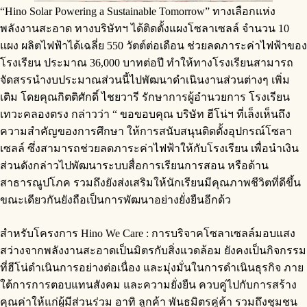
“Hino Solar Powering a Sustainable Tomorrow” ทางเลือกแห่ง
พลังงานสะอาด ทางบริษัทฯ ได้ติดตั้งแผงโซลาเซลล์ จำนวน 10
แผง ผลิตไฟฟ้าได้เฉลี่ย 550 วัตต์ต่อเดือน ช่วยลดภาระค่าไฟฟ้าของ
โรงเรียน ประมาณ 36,000 บาทต่อปี ทำให้ทางโรงเรียนสามารถ
จัดสรรนำงบประมาณส่วนนี้ไปพัฒนาดำเนินงานส่วนต่างๆ เพิ่ม
เติม โดยคุณกิตติศักดิ์ ไชยวารี รักษาการผู้อำนวยการ โรงเรียน
เทวะคลองตรง กล่าวว่า “ ขอขอบคุณ บริษัท ฮีโน่ฯ ที่เล็งเห็นถึง
ความสำคัญของการศึกษา ให้การสนับสนุนติดตั้งอุปกรณ์โซลา
เซลล์ ซึ่งสามารถช่วยลดภาระค่าไฟฟ้าให้กับโรงเรียน เพื่อนำเงิน
ส่วนดังกล่าวไปพัฒนาระบบสื่อการเรียนการสอน หรือด้าน
สาธารณูปโภค รวมถึงยังส่งเสริมให้นักเรียนมีคุณภาพชีวิตที่ดีขึ้น
ขณะเดียวกันยังถือเป็นการพัฒนาอย่างยั่งยืนอีกด้ว
สำหรับโครงการ Hino We Care : การบริจาคโซลาเซลล์มอบแสง
สว่างจากพลังงานสะอาดเป็นมิตรกับสิ่งแวดล้อม ยังคงเป็นกิจกรรม
ที่ฮีโน่ดำเนินการอย่างต่อเนื่อง และมุ่งมั่นในการดำเนินธุรกิจ ภาย
ใต้การการตอบแทนสังคม และความยั่งยืน ควบคู่ไปกับการสร้าง
คุณค่าให้แก่ผู้มีส่วนร่วม อาทิ ลูกค้า พันธมิตรคู่ค้า รวมถึงชุมชน